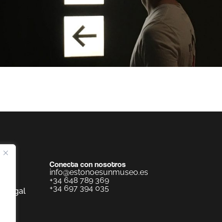
Conecta con nosotros
info@estonoesunmuseo.es
+34 648 789 369
+34 697 394 035
o legal