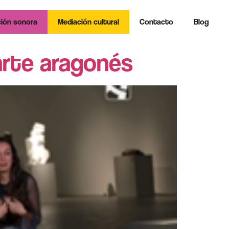
ión sonora
Mediación cultural
Contacto
Blog
 arte aragonés