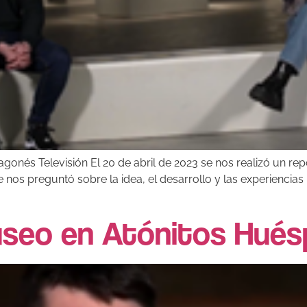
ragonés Televisión El 20 de abril de 2023 se nos realizó un r
 nos preguntó sobre la idea, el desarrollo y las experiencias p
useo en Atónitos Hué