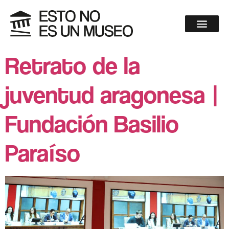
Retrato de la
juventud aragonesa |
Fundación Basilio
Paraíso