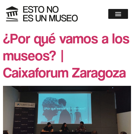
¿Por qué vamos a los
museos? |
Caixaforum Zaragoza