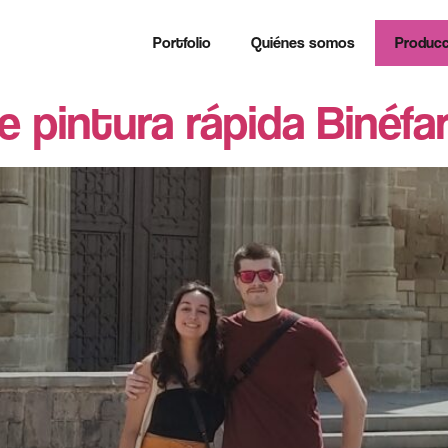
Portfolio
Quiénes somos
Producc
 pintura rápida Binéfar 