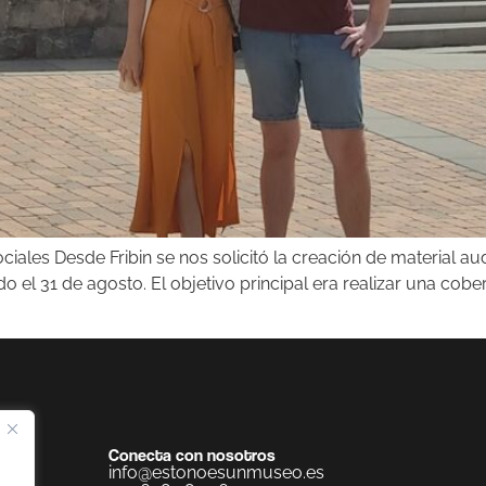
iales Desde Fribin se nos solicitó la creación de material aud
 el 31 de agosto. El objetivo principal era realizar una cober
Conecta con nosotros
info@estonoesunmuseo.es