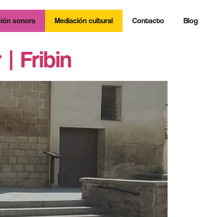
ión sonora
Mediación cultural
Contacto
Blog
| Fribin