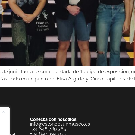
 de junio fue la tercera quedada de ‘Equipo de exposición’, 
‘Casi todo en un punto’ de Elisa Arguilé’ y ‘Cinco capítulos’ de
Conecta con nosotros
info@estonoesunmuseo.es
+34 648 789 369
+34 697 394 035