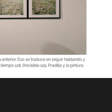
anterior. Eso se traduce en seguir hablando y
po 128. (In)visible 129. Pradilla y la pintura.