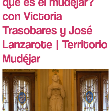
qué es el mudéjar?
con Victoria
Trasobares y José
Lanzarote | Territorio
Mudéjar