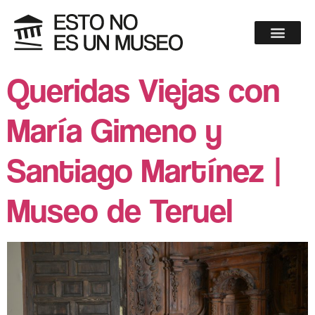
Queridas Viejas con
María Gimeno y
Santiago Martínez |
Museo de Teruel