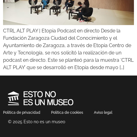
CTRL ALT PLAY | Etopia Podcast en directo Desde la
Fundación Zaragoza Ciudad del Conocimiento y el
Ayuntamiento de Zaragoza, a través de Etopia Centro de
Arte y Tecnología, se nos solicitó la realización de un
podcast en directo. Este se planteó para la muestra ‘CTRL
ALT PLAY’ que se desarrolló en Etopia desde mayo […]
Política de privacidad
Política de cookies
Aviso legal
© 2025 Esto no es un museo