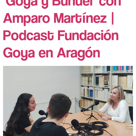
‘Goya y Buñuel’ con
Amparo Martínez |
Podcast Fundación
Goya en Aragón