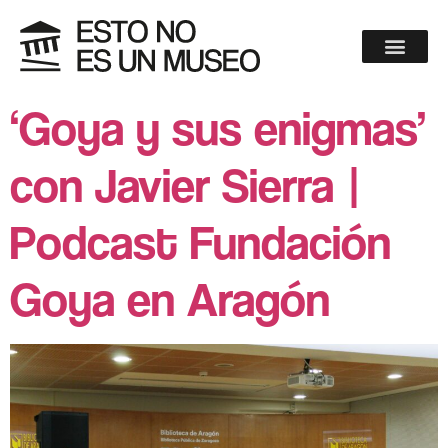
‘Goya y sus enigmas’
con Javier Sierra |
Podcast Fundación
Goya en Aragón