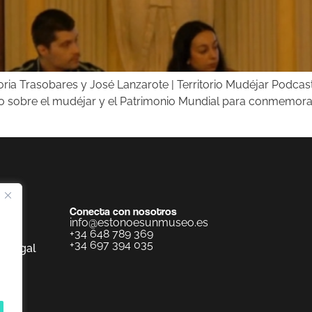
ria Trasobares y José Lanzarote | Territorio Mudéjar Podcast
o sobre el mudéjar y el Patrimonio Mundial para conmemorar 
Conecta con nosotros
info@estonoesunmuseo.es
+34 648 789 369
+34 697 394 035
o legal