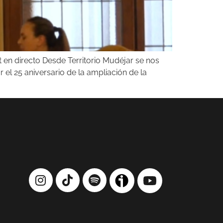
 en directo Desde Territorio Mudéjar se nos
el 25 aniversario de la ampliación de la