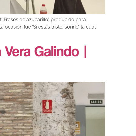
st ‘Frases de azucarillo’, producido para
asión fue ‘Si estás triste, sonríe’, la cual
 Vera Galindo |