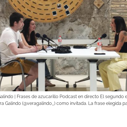
Galindo | Frases de azucarillo Podcast en directo El segundo e
 Galindo (@veragalindo_) como invitada. La frase elegida pa