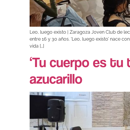
Leo, luego existo | Zaragoza Joven Club de lec
entre 16 y 30 años. ‘Leo, luego existo’ nace co
vida […]
‘Tu cuerpo es tu 
azucarillo