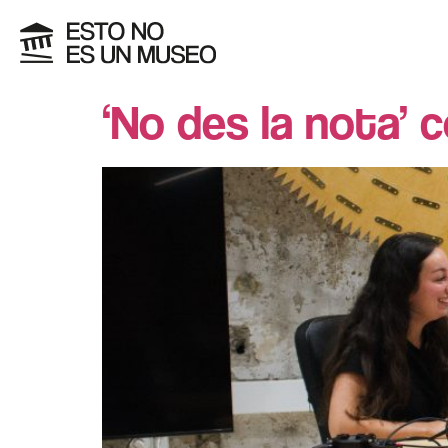
‘No des la nota’ c