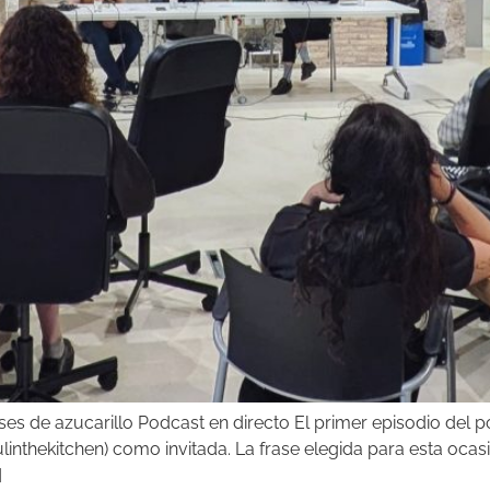
ses de azucarillo Podcast en directo El primer episodio del p
nthekitchen) como invitada. La frase elegida para esta ocasió
]