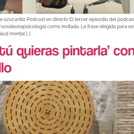
s de azucarillo Podcast en directo El tercer episodio del podca
sdeunapsicologa) como invitada. La frase elegida para esta oc
alud mental […]
tú quieras pintarla’ con
llo