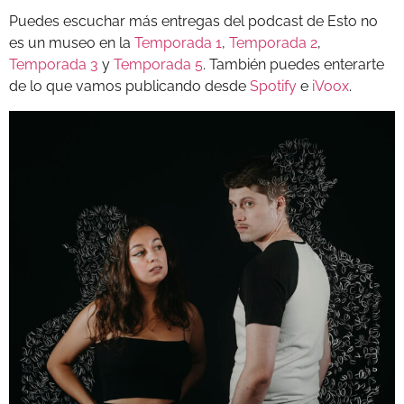
Puedes escuchar más entregas del podcast de Esto no
es un museo en la
Temporada 1
,
Temporada 2
,
Temporada 3
y
Temporada 5
. También puedes enterarte
de lo que vamos publicando desde
Spotify
e
iVoox
.