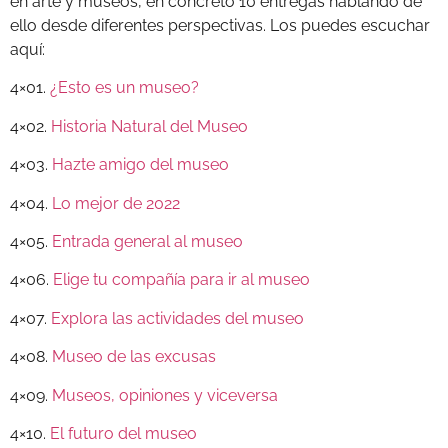
en arte y museos, en concreto 10 entregas hablando de
ello desde diferentes perspectivas. Los puedes escuchar
aquí:
4×01.
¿Esto es un museo?
4×02.
Historia Natural del Museo
4×03.
Hazte amigo del museo
4×04.
Lo mejor de 2022
4×05.
Entrada general al museo
4×06.
Elige tu compañía para ir al museo
4×07.
Explora las actividades del museo
4×08.
Museo de las excusas
4×09.
Museos, opiniones y viceversa
4×10.
El futuro del museo