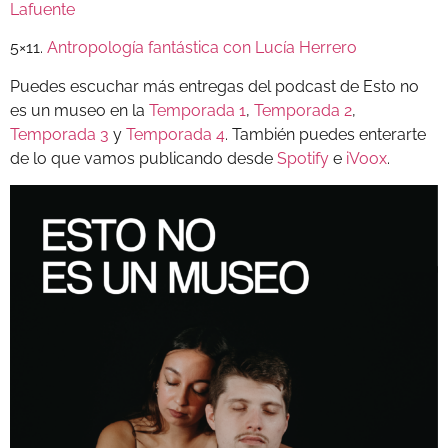
Lafuente
5×11.
Antropología fantástica con Lucía Herrero
Puedes escuchar más entregas del podcast de Esto no
es un museo en la
Temporada 1
,
Temporada 2
,
Temporada 3
y
Temporada 4
. También puedes enterarte
de lo que vamos publicando desde
Spotify
e
iVoox
.