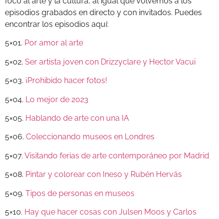
foco al arte y la cultura, al igual que volvemos a los
episodios grabados en directo y con invitados. Puedes
encontrar los episodios aquí:
5×01.
Por amor al arte
5×02.
Ser artista joven con Drizzyclare y Hector Vacui
5×03.
¡Prohibido hacer fotos!
5×04.
Lo mejor de 2023
5×05.
Hablando de arte con una IA
5×06.
Coleccionando museos en Londres
5×07.
Visitando ferias de arte contemporáneo por Madrid
5×08.
Pintar y colorear con Ineso y Rubén Hervás
5×09.
Tipos de personas en museos
5×10.
Hay que hacer cosas con Julsen Moos y Carlos