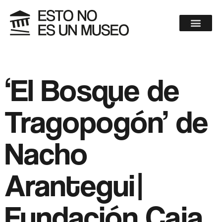
‘El Bosque de
Tragopogón’ de
Nacho
Arantegui|
Fundación Caja