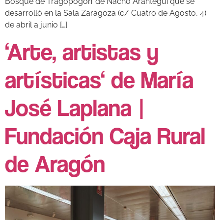
Bosque de Tragopogón’ de Nacho Arantegui que se
desarrolló en la Sala Zaragoza (c/ Cuatro de Agosto, 4)
de abril a junio […]
‘Arte, artistas y
artísticas‘ de María
José Laplana |
Fundación Caja Rural
de Aragón