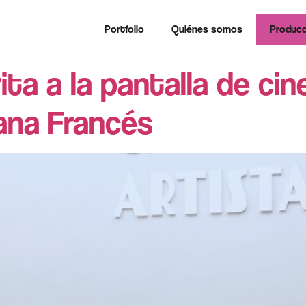
Portfolio
Quiénes somos
Producc
ita a la pantalla de ci
uana Francés