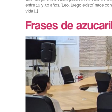
entre 16 y 30 años. ‘Leo, luego existo’ nace co
vida […]
Frases de azucari